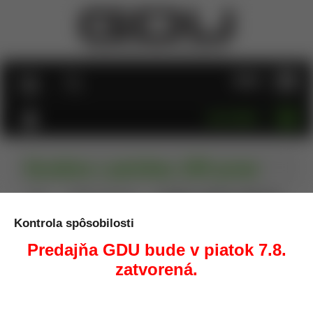
MENU
KATEGÓRIE
Karabína s poistkou, čOD green
Úvod
Taktické vybavenie
Karabína s poistkou, čOD green
Kontrola spôsobilosti
Predajňa GDU bude v piatok 7.8.
zatvorená.