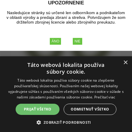
UPOZORNENIE
Nasledujúce stránky sú určené len odborníkom a podnikateľom
v oblasti výroby a predaja zbraní a streliva. Potvrdzujem že som
držiteľom zbrojnej licencie alebo zbrojného preukazu.
×
Táto webová lokalita používa
súbory cookie.
Táto webová lokalita používa súbory cookie na zlepšenie
používateľskej skúsenosti. Používaním našej webovej lokality
vyjadrujete súhlas s používaním všetkých súborov cookie v súlade s
našimi zásadami používania súborov cookie.
Prečítať viac
Karabína s poistkou, čOD green
PRIJAŤ VŠETKO
ODMIETNUŤ VŠETKO
Karabína v tvare písmena "D" s vysokou pevnosťou a nízkou
ZOBRAZIŤ PODROBNOSTI
hmotnosťou. Určená na uchytenie rôznych predmetov, camping.
Obsahuje 2 kusy. Rozmery: dĺžka 80mm, priemer 8mm.