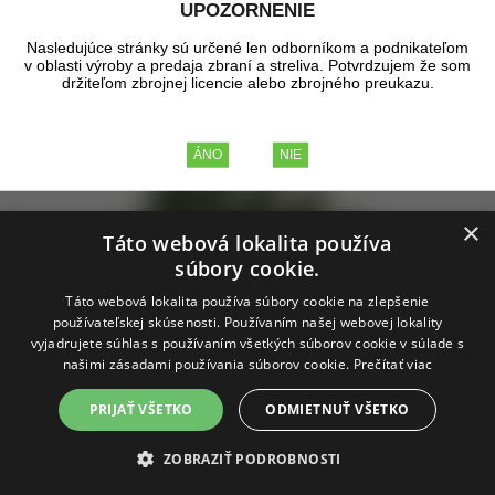
UPOZORNENIE
∨
Na sklade
(43)
Výrobca
Nasledujúce stránky sú určené len odborníkom a podnikateľom
Tip
Akcia
Zľava
Novinka
v oblasti výroby a predaja zbraní a streliva. Potvrdzujem že som
držiteľom zbrojnej licencie alebo zbrojného preukazu.
Zobrazené produkty
1 - 48
z celkových
48
×
Táto webová lokalita používa
súbory cookie.
Táto webová lokalita používa súbory cookie na zlepšenie
používateľskej skúsenosti. Používaním našej webovej lokality
vyjadrujete súhlas s používaním všetkých súborov cookie v súlade s
Bombička CO2 UMAREX ,12g /1ks
našimi zásadami používania súborov cookie.
Prečítať viac
PRIJAŤ VŠETKO
ODMIETNUŤ VŠETKO
Bombička CO2 12g UMAREX.
ZOBRAZIŤ PODROBNOSTI
skladom