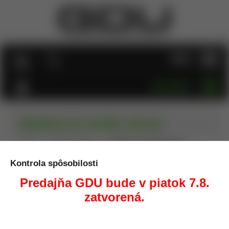
MENU
KATEGÓRIE
Doplnky pre krátke zbrane
Úvod
Zbrane a strelivo
Doplnky pre krátke zbrane
Montážne lišty, predpažbia, rukoväte, dvojnožky, pažby a
Kontrola spôsobilosti
rôzne iné príslušenstvo pre zbrane.
Predajňa GDU bude v piatok 7.8.
zatvorená.