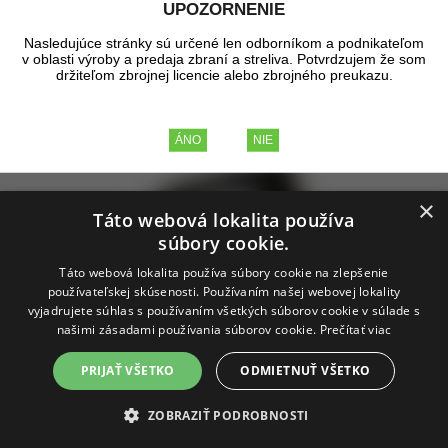
UPOZORNENIE
∨
Na sklade
(19)
Výrobcovia a parametre
Nasledujúce stránky sú určené len odborníkom a podnikateľom
Tip
Akcia
Zľava
Novinka
v oblasti výroby a predaja zbraní a streliva. Potvrdzujem že som
držiteľom zbrojnej licencie alebo zbrojného preukazu.
Zobrazené produkty
1 - 27
z celkových
27
×
Táto webová lokalita používa
súbory cookie.
Táto webová lokalita používa súbory cookie na zlepšenie
používateľskej skúsenosti. Používaním našej webovej lokality
vyjadrujete súhlas s používaním všetkých súborov cookie v súlade s
Magwell pre Walther PPQ/Q4/Q5 Black
našimi zásadami používania súborov cookie.
Prečítať viac
PRIJAŤ VŠETKO
ODMIETNUŤ VŠETKO
skladom
56,02 €
ZOBRAZIŤ PODROBNOSTI
bez DPH
68,90 €
s DPH