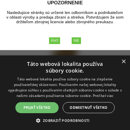
UPOZORNENIE
Zobrazené produkty
1 - 9
z celkových
9
Nasledujúce stránky sú určené len odborníkom a podnikateľom
v oblasti výroby a predaja zbraní a streliva. Potvrdzujem že som
ZĽAVA
držiteľom zbrojnej licencie alebo zbrojného preukazu.
×
Táto webová lokalita používa
súbory cookie.
Nohavice britské DPM Desert Rip Sop FR
Táto webová lokalita používa súbory cookie na zlepšenie
používateľskej skúsenosti. Používaním našej webovej lokality
vyjadrujete súhlas s používaním všetkých súborov cookie v súlade s
Britské armádne nohavice DPM Desert v Rip Stop úprave a ohňovzdornej
našimi zásadami používania súborov cookie.
Prečítať viac
úprave.
skladom
PRIJAŤ VŠETKO
ODMIETNUŤ VŠETKO
11,37 €
bez DPH
13,99 €
s DPH
ZOBRAZIŤ PODROBNOSTI
17,90 €
s DPH