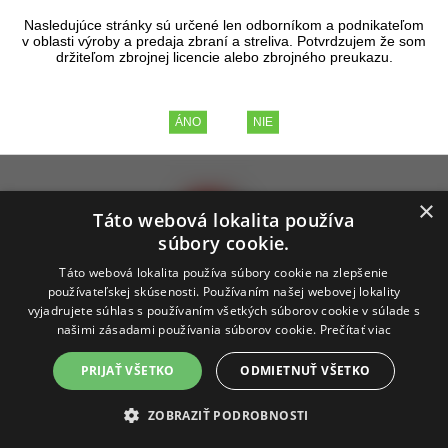
protiteroristické tímy, bezpečnostné služby a majitelia
Nasledujúce stránky sú určené len odborníkom a podnikateľom
zbraní na celom svete. Popis jednotlivých kategórií puzdier
v oblasti výroby a predaja zbraní a streliva. Potvrdzujem že som
a pomoc pri výbere nájdete v tomto
článku
.
držiteľom zbrojnej licencie alebo zbrojného preukazu.
×
Táto webová lokalita používa
súbory cookie.
Táto webová lokalita používa súbory cookie na zlepšenie
používateľskej skúsenosti. Používaním našej webovej lokality
vyjadrujete súhlas s používaním všetkých súborov cookie v súlade s
našimi zásadami používania súborov cookie.
Prečítať viac
PRIJAŤ VŠETKO
ODMIETNUŤ VŠETKO
ZOBRAZIŤ PODROBNOSTI
AREX