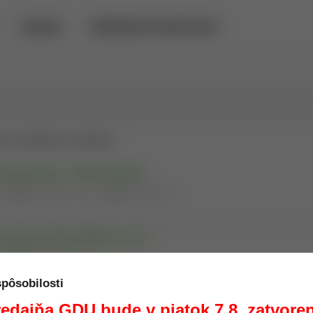
PREDAJŇA
POŽIČOVŇA DETEKTOROV KOVOV
ce so zbraňami a strelivom
ho streliva – 30cm hlaveň
|
|
3
Prečítate za 2 min.
Martin Šuťák
ceľovej prilby ČSĽA vz. 53
|
3
Prečítate za 2 min.
spôsobilosti
ho streliva
edajňa GDU bude v piatok 7.8. zatvore