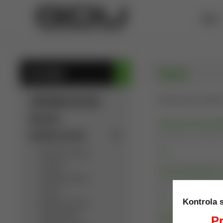
ÚVOD
Testy
KATEGÓRIE
SÚKROMNÁ INZERCIA
Rôzne testy súvisia
Výpredaj
Rozptyl brokové
Detektory kovov
Pridané: 19.09.202
Detektory kovov
viac
C.Scope
Test odolnosti o
Detektory kovov
Pridané: 14.09.202
Garrett
viac
Kontrola 
Detektory kovov
Golden Mask
Rozptyl brokové
Pr