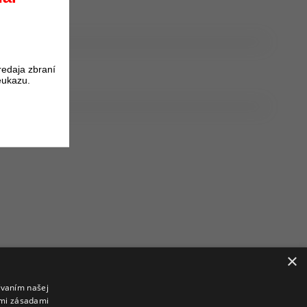
redaja zbraní
eukazu.
×
ívaním našej
imi zásadami