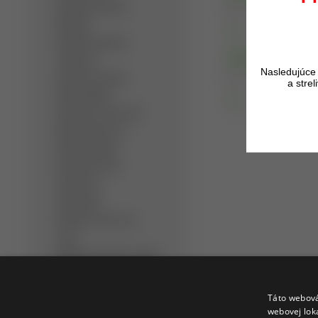
Detektory kovov
Pridané: 13.09.202
Minelab
viac
Detektory kovov
Test brokového 
Teknetics
Nasledujúce 
Detektory kovov
Pridané: 12.09.202
a stre
Nokta/Makro
viac
Detektory kovov XP
Metal Detectors
Dohľadávačky
Bezpečnostné
detektory
Slúchadlá
Detektor kovov na
zlato
Hĺbkový detektor kovov
Ručný detektor kovov
Profi detektor kovov
Táto webová
webovej lok