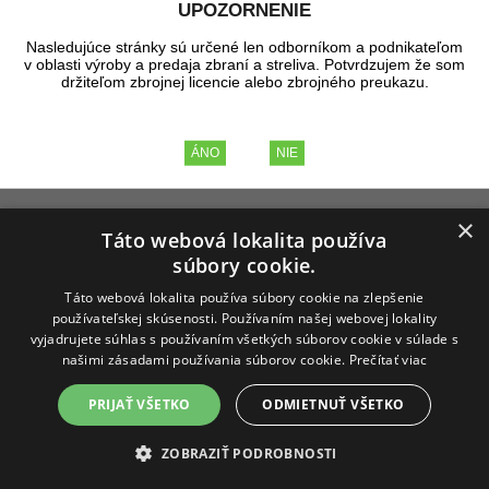
UPOZORNENIE
viac
Nasledujúce stránky sú určené len odborníkom a podnikateľom
Slovensko
v oblasti výroby a predaja zbraní a streliva. Potvrdzujem že som
držiteľom zbrojnej licencie alebo zbrojného preukazu.
|
|
Pridané: 25.03.2024
Prečítate za 3 min.
Martin Šuťák
viac
×
Táto webová lokalita používa
súbory cookie.
Táto webová lokalita používa súbory cookie na zlepšenie
používateľskej skúsenosti. Používaním našej webovej lokality
vyjadrujete súhlas s používaním všetkých súborov cookie v súlade s
našimi zásadami používania súborov cookie.
Prečítať viac
PRIJAŤ VŠETKO
ODMIETNUŤ VŠETKO
ZOBRAZIŤ PODROBNOSTI