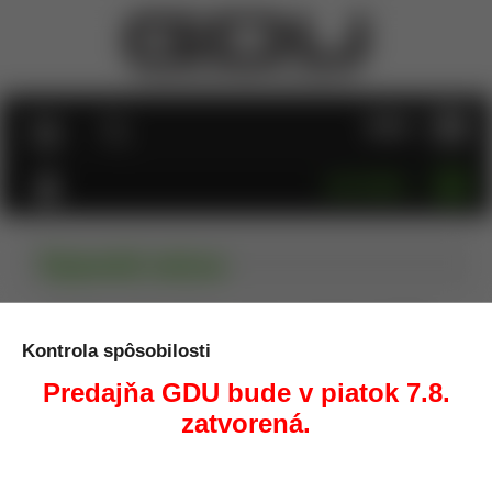
MENU
KATEGÓRIE
Vojenské múzea
Tu budem pridávať dojmy z múzeí s vojenskou tématikou
(ale aj iných) do ktorých som zavítal (nie je ich málo),
Kontrola spôsobilosti
samozrejme aj s kontaktnými údajmi a nejakou tou
recenziou.
Predajňa GDU bude v piatok 7.8.
zatvorená.
Poľsko
|
|
Pridané: 26.03.2024
Prečítate za 21 min.
Martin Šuťák