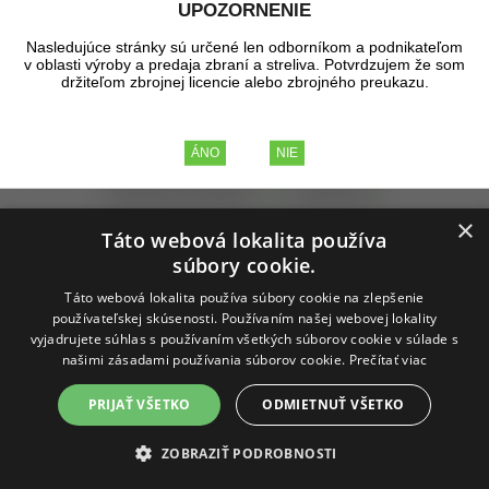
UPOZORNENIE
Zoradiť podľa:
Názov
Cena
Dátum pridania
Nasledujúce stránky sú určené len odborníkom a podnikateľom
Odporúčané poradie
v oblasti výroby a predaja zbraní a streliva. Potvrdzujem že som
Obrázky
Tabuľka
držiteľom zbrojnej licencie alebo zbrojného preukazu.
∨
Na sklade
(3)
Výrobca
Tip
Akcia
Zľava
Novinka
Zobrazené produkty
1 - 8
z celkových
8
×
Táto webová lokalita používa
súbory cookie.
Táto webová lokalita používa súbory cookie na zlepšenie
používateľskej skúsenosti. Používaním našej webovej lokality
vyjadrujete súhlas s používaním všetkých súborov cookie v súlade s
našimi zásadami používania súborov cookie.
Prečítať viac
PRIJAŤ VŠETKO
ODMIETNUŤ VŠETKO
ZOBRAZIŤ PODROBNOSTI
Ultrazvuková čistička DK-200H, 28 kHz, 2L