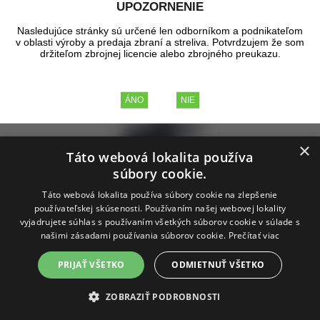
UPOZORNENIE
∨
Na sklade
(18)
Výrobcovia a parametre
Nasledujúce stránky sú určené len odborníkom a podnikateľom
Tip
Akcia
Zľava
Novinka
v oblasti výroby a predaja zbraní a streliva. Potvrdzujem že som
držiteľom zbrojnej licencie alebo zbrojného preukazu.
Zobrazené produkty
1 - 29
z celkových
29
×
Táto webová lokalita používa
súbory cookie.
Táto webová lokalita používa súbory cookie na zlepšenie
používateľskej skúsenosti. Používaním našej webovej lokality
vyjadrujete súhlas s používaním všetkých súborov cookie v súlade s
Handstop M-LOK s QD úchytom
našimi zásadami používania súborov cookie.
Prečítať viac
PRIJAŤ VŠETKO
ODMIETNUŤ VŠETKO
Handstop, ktorý zabraňuje vysunutiu ruky za určenú oblasť od spoločnosti Kruk.
Je vyrobený výlučne z hliníka a má technologický otvor na pripojenie taktického
zavesenia s montážou QD. Farba: Armor Black.
ZOBRAZIŤ PODROBNOSTI
skladom