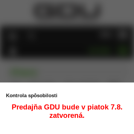
MENU
KATEGÓRIE
Alfaproj
Úvod
Zbrane a strelivo
Zbrane na objednávku
Alfaproj
Revolvery
Alfaproj
Kontrola spôsobilosti
Predajňa GDU bude v piatok 7.8.
Zoradiť podľa:
Názov
Cena
Dátum pridania
zatvorená.
Odporúčané poradie
Obrázky
Tabuľka