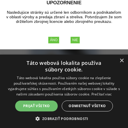
∨
Na sklade
(0)
Výrobca
UPOZORNENIE
Tip
Akcia
Zľava
Novinka
Nasledujúce stránky sú určené len odborníkom a podnikateľom
v oblasti výroby a predaja zbraní a streliva. Potvrdzujem že som
Zobrazené produkty
1 - 1
z celkových
1
držiteľom zbrojnej licencie alebo zbrojného preukazu.
×
Táto webová lokalita používa
súbory cookie.
Táto webová lokalita používa súbory cookie na zlepšenie
používateľskej skúsenosti. Používaním našej webovej lokality
vyjadrujete súhlas s používaním všetkých súborov cookie v súlade s
Revolvery Alfaproj
našimi zásadami používania súborov cookie.
Prečítať viac
PRIJAŤ VŠETKO
ODMIETNUŤ VŠETKO
Revolvery Alfaproj
Na objednávku
ZOBRAZIŤ PODROBNOSTI
1,22 €
bez DPH