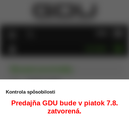
MENU
KATEGÓRIE
Obranné prostriedky
Úvod
Obranné prostriedky
Prostriedky pre sebeobranu. Obranné spreje, teleskopické
Kontrola spôsobilosti
obušky, taktické perá, boxery...
Predajňa GDU bude v piatok 7.8.
zatvorená.