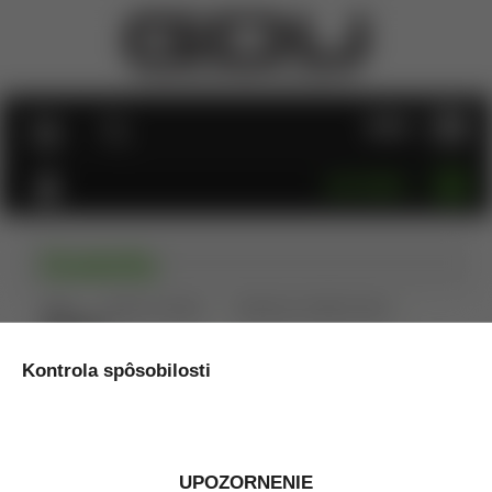
MENU
KATEGÓRIE
Zásobníky
Úvod
Zbrane a strelivo
Doplnky pre krátke zbrane
Zásobníky
Zásobníky pre krátke zbrane
Kontrola spôsobilosti
Zoradiť podľa:
Názov
Cena
Dátum pridania
Odporúčané poradie
Obrázky
Tabuľka
UPOZORNENIE