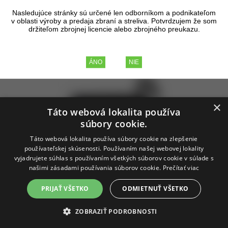
∨
Na sklade
(1)
Výrobca
Nasledujúce stránky sú určené len odborníkom a podnikateľom
v oblasti výroby a predaja zbraní a streliva. Potvrdzujem že som
Tip
Akcia
Zľava
Novinka
držiteľom zbrojnej licencie alebo zbrojného preukazu.
Zobrazené produkty
1 - 1
z celkových
1
×
Táto webová lokalita používa
súbory cookie.
Táto webová lokalita používa súbory cookie na zlepšenie
používateľskej skúsenosti. Používaním našej webovej lokality
vyjadrujete súhlas s používaním všetkých súborov cookie v súlade s
Magwell Glock 01
našimi zásadami používania súborov cookie.
Prečítať viac
PRIJAŤ VŠETKO
ODMIETNUŤ VŠETKO
Originálne príslušenstvo Glock. Veľmi odolné polymérove rozšírenie šachty
zásobníka pre piatu generáciu pištolí Glock. Vďaka nemu zrýchlite prebitie
zbrane.
ZOBRAZIŤ PODROBNOSTI
skladom