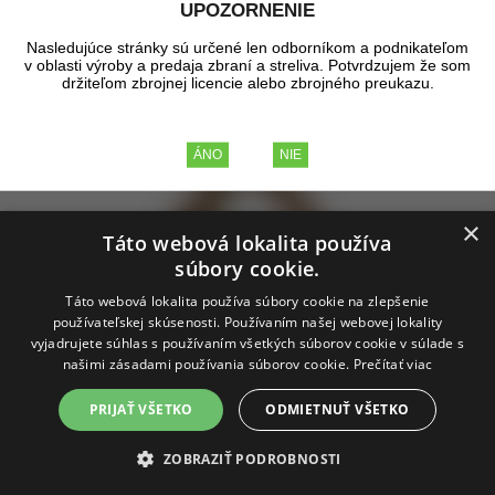
UPOZORNENIE
Zobrazené produkty
1 - 10
z celkových
10
Nasledujúce stránky sú určené len odborníkom a podnikateľom
v oblasti výroby a predaja zbraní a streliva. Potvrdzujem že som
držiteľom zbrojnej licencie alebo zbrojného preukazu.
×
Táto webová lokalita používa
súbory cookie.
Držiak trojnožky
Táto webová lokalita používa súbory cookie na zlepšenie
používateľskej skúsenosti. Používaním našej webovej lokality
vyjadrujete súhlas s používaním všetkých súborov cookie v súlade s
Nerezový držiak trojnožky pre rýchlu prípravu varenia v prírode.
našimi zásadami používania súborov cookie.
Prečítať viac
skladom
PRIJAŤ VŠETKO
ODMIETNUŤ VŠETKO
8,70 €
bez DPH
10,70 €
s DPH
ZOBRAZIŤ PODROBNOSTI