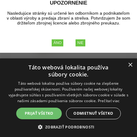
UPOZORNENIE
Nasledujúce stránky sú určené len odborníkom a podnikateľom
v oblasti výroby a predaja zbraní a streliva. Potvrdzujem že som
držiteľom zbrojnej licencie alebo zbrojného preukazu.
×
Táto webová lokalita používa
súbory cookie.
Táto webová lokalita používa súbory cookie na zlepšenie
používateľskej skúsenosti. Používaním našej webovej lokality
vyjadrujete súhlas s používaním všetkých súborov cookie v súlade s
našimi zásadami používania súborov cookie.
Prečítať viac
Varič skladací FIREDRAGON
PRIJAŤ VŠETKO
ODMIETNUŤ VŠETKO
ZOBRAZIŤ PODROBNOSTI
Ľahký, kompaktný, opakovane použiteľný skladací varič
Firedragon.