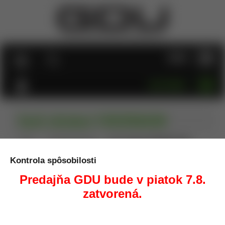
MENU
KATEGÓRIE
Varič skladací FIREDRAGON
Úvod
Outdoor/Kemping
Varič skladací FIREDRAGON
Kontrola spôsobilosti
ZĽAVA
Predajňa GDU bude v piatok 7.8.
zatvorená.