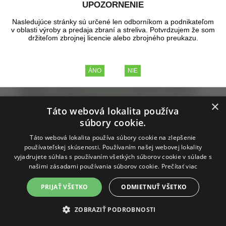
UPOZORNENIE
dokážu
balistické pláty
rozložiť energiu zásahu a
ochrániť vitálne časti tela. Moderné a odolné materiály
Nasledujúce stránky sú určené len odborníkom a podnikateľom
ponúkajú istotu vysokej ochraný bez zbytočnej hmotnosti.
v oblasti výroby a predaja zbraní a streliva. Potvrdzujem že som
Výhodou je aj možnosť kombinovať ich podľa úrovne
držiteľom zbrojnej licencie alebo zbrojného preukazu.
ochrany a typu nasadenia, čo ocenia profesionáli aj civilní
užívatelia.
Pre kompletnú výbavu odporúčame pozrieť
kategóriu
krátke zbrane
, ktorá rozširuje taktické možnosti
pri výcviku alebo zásahu. Alternatívne možno siahnuť po
doplnkoch, akým je
plynová pištoľ
, vhodná pre osobnú
sebaobranu. Spoľahlivé
balistické pláty
sú investíciou do
×
bezpečia, ktorá sa vyplatí.
Táto webová lokalita používa
Objednajte si svoje
balistické pláty
ešte dnes a
súbory cookie.
presvedčte sa o ich kvalite. Vaša ochrana začína tu –
neváhajte a vyberte si spoľahlivé riešenie hneď teraz.
Táto webová lokalita používa súbory cookie na zlepšenie
používateľskej skúsenosti. Používaním našej webovej lokality
Kevlarové, keramické balistické pláty.
vyjadrujete súhlas s používaním všetkých súborov cookie v súlade s
našimi zásadami používania súborov cookie.
Prečítať viac
Zoradiť podľa:
Názov
Cena
Dátum pridania
PRIJAŤ VŠETKO
ODMIETNUŤ VŠETKO
Odporúčané poradie
Obrázky
Tabuľka
ZOBRAZIŤ PODROBNOSTI
∨
Na sklade
(3)
Výrobca