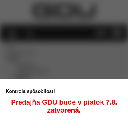
MENU
Info
Dodanie tovaru
Rôzne
Legislatíva
Prebíjacie tabuľky
Súťaže
Kontakt
Kontrola spôsobilosti
KATEGÓRIE
Predajňa GDU bude v piatok 7.8.
zatvorená.
Súťaže
Úvod
Rôzne
Súťaže