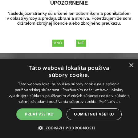
UPOZORNENIE
Nasledujúce stránky sú určené len odborníkom a podnikateľom
IDPA
v oblasti výroby a predaja zbraní a streliva. Potvrdzujem že som
držiteľom zbrojnej licencie alebo zbrojného preukazu.
Strelnica Nižná Hutka
:
IDPA NH1/25 - 21. jún
IDPA NH2/25 - 26. júl
IDPA NH3/25 - 23. august
IDPA NH4/25 - 18. október
(v prípade ak by sa uvolnila nejaká sobota alebo nedeľa v
priebehu roka, určite je tam chuť a vôľa spraviť nejaký
malý meraný tréning zameraný na IDPA, určite budem
×
informovať mailom)
Táto webová lokalita používa
súbory cookie.
Strelnica Blatné (západ, registrácia na
preteky
raptoracademyidpa@gmail.com
):
Táto webová lokalita používa súbory cookie na zlepšenie
27.4.2025
22.6.2025
používateľskej skúsenosti. Používaním našej webovej lokality
07.9.2025
vyjadrujete súhlas s používaním všetkých súborov cookie v súlade s
02.11.2025
našimi zásadami používania súborov cookie.
Prečítať viac
14.12.2025
PRIJAŤ VŠETKO
ODMIETNUŤ VŠETKO
ZOBRAZIŤ PODROBNOSTI