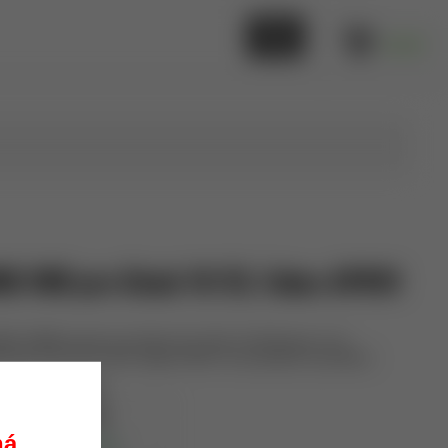
0,00 €
B/IWB pre Glock 19/23, Fobus APN19
WB, OWB) puzdro pre Glock
19, 19X, 23 (G23 gen 1-4)
k Gen 6 (17,19 a 45), Ruger RXM. Pre pravákov aj ľavákov.
Fobus
APN19
ná.
skladom