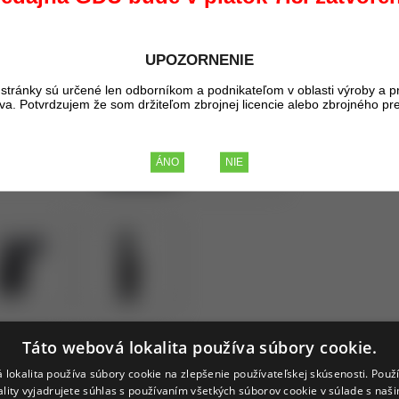
Kúpou tohto pr
UPOZORNENIE
29,27 €
BEZ DP
stránky sú určené len odborníkom a podnikateľom v oblasti výroby a p
36,- €
liva. Potvrdzujem že som držiteľom zbrojnej licencie alebo zbrojného pr
S DPH
Táto webová lokalita používa súbory cookie.
 lokalita používa súbory cookie na zlepšenie používateľskej skúsenosti. Použ
ality vyjadrujete súhlas s používaním všetkých súborov cookie v súlade s naš