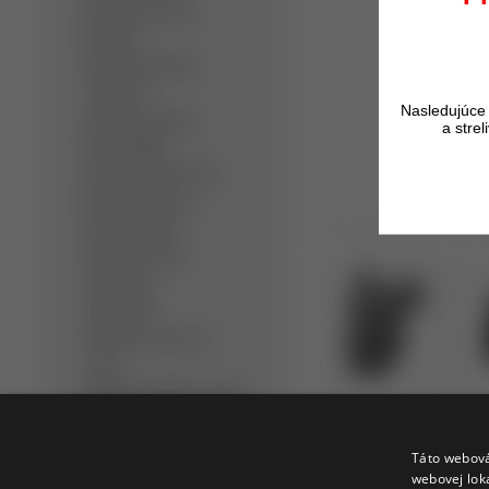
Detektory kovov
Minelab
Detektory kovov
Teknetics
Nasledujúce 
Detektory kovov
a stre
Nokta/Makro
Detektory kovov XP
Metal Detectors
Dohľadávačky
Bezpečnostné
detektory
Slúchadlá
Detektor kovov na
zlato
Hĺbkový detektor kovov
Ručný detektor kovov
Profi detektor kovov
Táto webová
webovej lok
Opýtať sa
Strážiť