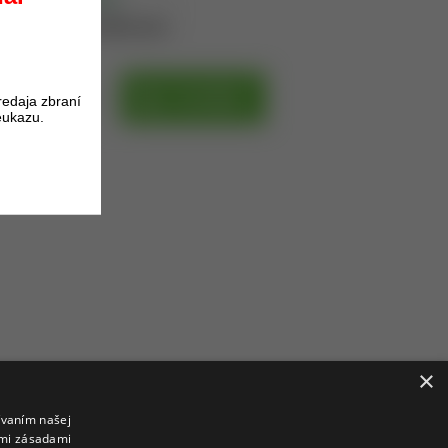
oduktu získate
36
bodov.
H
DO KOŠÍKA
redaja zbraní
eukazu.
×
ívaním našej
imi zásadami