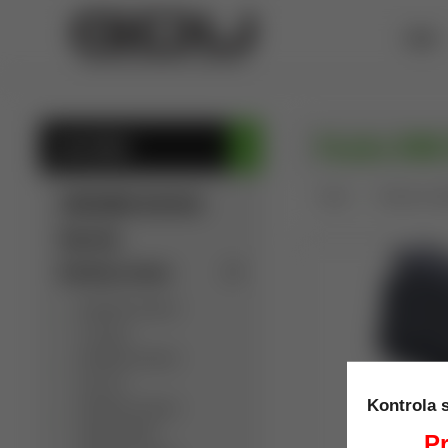
ÚVOD
Puzdro OWB/
KATEGÓRIE
Úvod
Puzdra na kr
SÚKROMNÁ INZERCIA
Výpredaj
Detektory kovov
Detektory kovov
C.Scope
Detektory kovov
Garrett
Kontrola 
Detektory kovov
Golden Mask
Pr