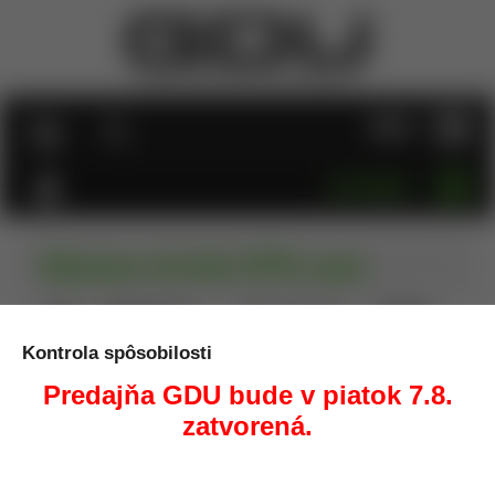
MENU
KATEGÓRIE
Nohavice britské DPM camo
Úvod
Oblečenie/Obuv
Nohavice, Bermudy
Nohavice
britské DPM camo
Kontrola spôsobilosti
Predajňa GDU bude v piatok 7.8.
zatvorená.