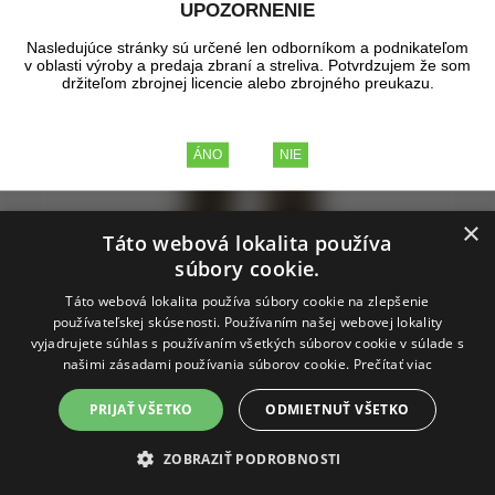
UPOZORNENIE
Nasledujúce stránky sú určené len odborníkom a podnikateľom
v oblasti výroby a predaja zbraní a streliva. Potvrdzujem že som
držiteľom zbrojnej licencie alebo zbrojného preukazu.
×
Táto webová lokalita používa
súbory cookie.
Táto webová lokalita používa súbory cookie na zlepšenie
používateľskej skúsenosti. Používaním našej webovej lokality
vyjadrujete súhlas s používaním všetkých súborov cookie v súlade s
našimi zásadami používania súborov cookie.
Prečítať viac
Nohavice britské DPM camo
PRIJAŤ VŠETKO
ODMIETNUŤ VŠETKO
ZOBRAZIŤ PODROBNOSTI
Originálne nohavice britskej armády dpm CAMO.