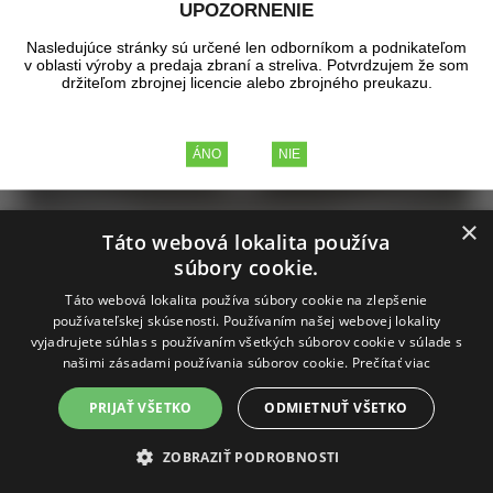
UPOZORNENIE
Nasledujúce stránky sú určené len odborníkom a podnikateľom
v oblasti výroby a predaja zbraní a streliva. Potvrdzujem že som
držiteľom zbrojnej licencie alebo zbrojného preukazu.
×
Táto webová lokalita používa
súbory cookie.
Táto webová lokalita používa súbory cookie na zlepšenie
používateľskej skúsenosti. Používaním našej webovej lokality
vyjadrujete súhlas s používaním všetkých súborov cookie v súlade s
našimi zásadami používania súborov cookie.
Prečítať viac
Vybíjací náboj 9mm Luger
PRIJAŤ VŠETKO
ODMIETNUŤ VŠETKO
ZOBRAZIŤ PODROBNOSTI
Hliníkový vybíjací náboj s odpruženou zápalkou kalibru 9mm
Luger.