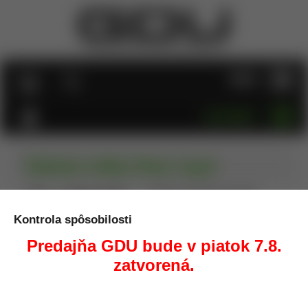
MENU
KATEGÓRIE
Vybíjací náboj 9mm Luger
Úvod
Zbrane a strelivo
Vybíjacie a tréningové náboje
Vybíjací náboj 9mm Luger
Kontrola spôsobilosti
Predajňa GDU bude v piatok 7.8.
zatvorená.