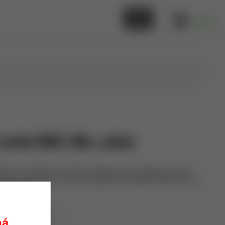
0,00 €
svetlo MINI, 10ks, zelená
malých chemických svetiel používaných na označenie polohy
metov. Nezahrieva sa, dá sa bezpečne prenášať holými rukami.
-12 hodín.
Mil-Tec
14931501
ná.