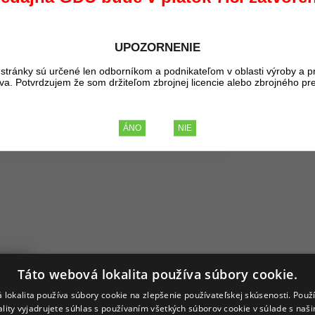
Dostupnosť:
Kúpou tohto pr
UPOZORNENIE
1,51 €
stránky sú určené len odborníkom a podnikateľom v oblasti výroby a p
BEZ DPH
liva. Potvrdzujem že som držiteľom zbrojnej licencie alebo zbrojného pr
1,85 €
S DPH
ovarov
Táto webová lokalita používa súbory cookie.
 lokalita používa súbory cookie na zlepšenie používateľskej skúsenosti. Použ
etlo MINI, 10ks, zelená
ality vyjadrujete súhlas s používaním všetkých súborov cookie v súlade s naš