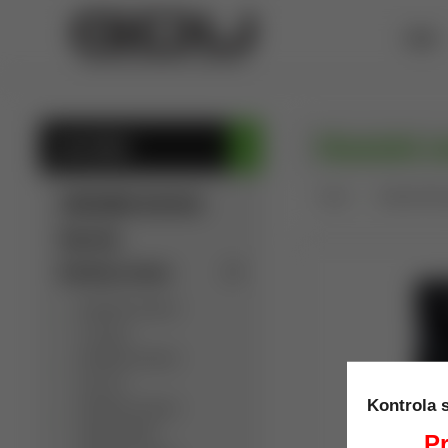
ÚVOD
Chemické sv
KATEGÓRIE
Úvod
Outdoor/Kem
SÚKROMNÁ INZERCIA
Výpredaj
Detektory kovov
Detektory kovov
C.Scope
Detektory kovov
Garrett
Kontrola 
Detektory kovov
Golden Mask
Pr