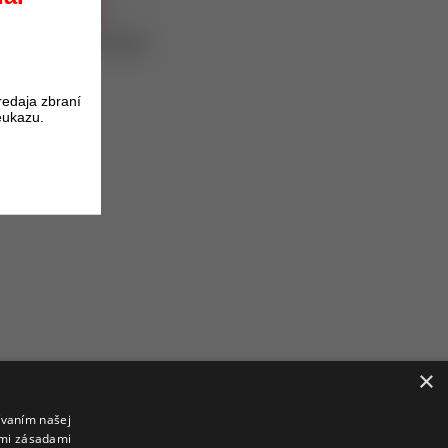
vypredané
oduktu získate
1
bod.
redaja zbraní
eukazu.
×
ívaním našej
imi zásadami