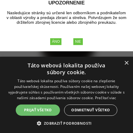
UPOZORNENIE
Zobrazené produkty
1 - 60
z celkových
77
Nasledujúce stránky sú určené len odborníkom a podnikateľom
v oblasti výroby a predaja zbraní a streliva. Potvrdzujem že som
držiteľom zbrojnej licencie alebo zbrojného preukazu.
×
Táto webová lokalita používa
súbory cookie.
Drop Down Pouch, Black
Táto webová lokalita používa súbory cookie na zlepšenie
používateľskej skúsenosti. Používaním našej webovej lokality
vyjadrujete súhlas s používaním všetkých súborov cookie v súlade s
Taktické puzdro na výstroj pripevniteľné k taktickým vestám/nosičom balistiky
našimi zásadami používania súborov cookie.
Prečítať viac
pomocou suchého zipsu.
skladom
PRIJAŤ VŠETKO
ODMIETNUŤ VŠETKO
8,86 €
bez DPH
10,90 €
s DPH
ZOBRAZIŤ PODROBNOSTI