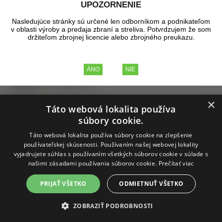
UPOZORNENIE
zbrane
či
tlmiče na pušku
a
mieridlá na vzduchovku
. Pre
záujemcov o ďalšie aktivity ponúkame aj
hĺbkové detektory
Nasledujúce stránky sú určené len odborníkom a podnikateľom
kovov
,
ultrazvukové čističky
či pomôcky na
ryžovanie zlata
.
v oblasti výroby a predaja zbraní a streliva. Potvrdzujem že som
Navštívte náš
army shop v Košiciach
a presvedčte sa o
držiteľom zbrojnej licencie alebo zbrojného preukazu.
kvalite našich produktov.
Zoradiť podľa:
Názov
Cena
Dátum pridania
Odporúčané poradie
Obrázky
Tabuľka
×
∨
Na sklade
(59)
Parametre
Táto webová lokalita používa
súbory cookie.
Tip
Akcia
Zľava
Novinka
Táto webová lokalita používa súbory cookie na zlepšenie
Zobrazené produkty
1 - 60
z celkových
70
používateľskej skúsenosti. Používaním našej webovej lokality
vyjadrujete súhlas s používaním všetkých súborov cookie v súlade s
našimi zásadami používania súborov cookie.
Prečítať viac
PRIJAŤ VŠETKO
ODMIETNUŤ VŠETKO
ZOBRAZIŤ PODROBNOSTI