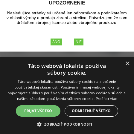
UPOZORNENIE
Nasledujúce stránky sú určené len odborníkom a podnikateľom
v oblasti výroby a predaja zbraní a streliva. Potvrdzujem že som
držiteľom zbrojnej licencie alebo zbrojného preukazu.
×
Táto webová lokalita používa
súbory cookie.
Táto webová lokalita používa súbory cookie na zlepšenie
používateľskej skúsenosti. Používaním našej webovej lokality
vyjadrujete súhlas s používaním všetkých súborov cookie v súlade s
našimi zásadami používania súborov cookie.
Prečítať viac
PRIJAŤ VŠETKO
ODMIETNUŤ VŠETKO
Puzdro T4E pre HDR 68 opaskové
ZOBRAZIŤ PODROBNOSTI
3.1602