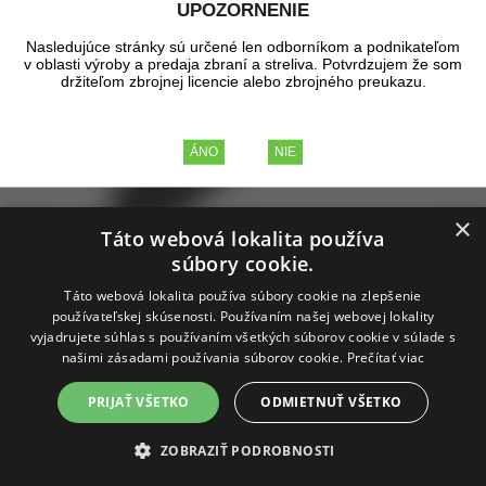
UPOZORNENIE
Nasledujúce stránky sú určené len odborníkom a podnikateľom
v oblasti výroby a predaja zbraní a streliva. Potvrdzujem že som
držiteľom zbrojnej licencie alebo zbrojného preukazu.
×
Táto webová lokalita používa
súbory cookie.
Táto webová lokalita používa súbory cookie na zlepšenie
používateľskej skúsenosti. Používaním našej webovej lokality
vyjadrujete súhlas s používaním všetkých súborov cookie v súlade s
našimi zásadami používania súborov cookie.
Prečítať viac
PRIJAŤ VŠETKO
ODMIETNUŤ VŠETKO
Magpul M-LOK Polymer Picatinny Rail
ZOBRAZIŤ PODROBNOSTI