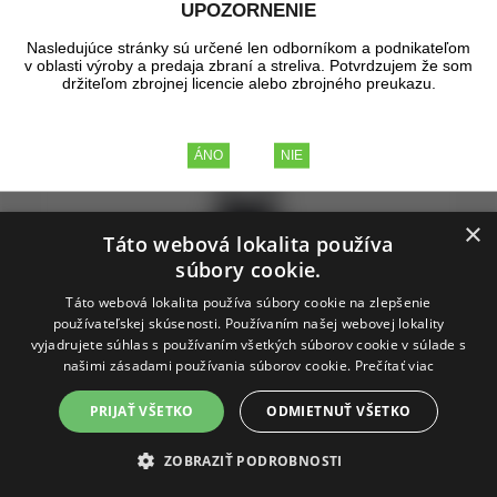
UPOZORNENIE
Nasledujúce stránky sú určené len odborníkom a podnikateľom
v oblasti výroby a predaja zbraní a streliva. Potvrdzujem že som
držiteľom zbrojnej licencie alebo zbrojného preukazu.
×
Táto webová lokalita používa
súbory cookie.
Táto webová lokalita používa súbory cookie na zlepšenie
používateľskej skúsenosti. Používaním našej webovej lokality
vyjadrujete súhlas s používaním všetkých súborov cookie v súlade s
našimi zásadami používania súborov cookie.
Prečítať viac
PRIJAŤ VŠETKO
ODMIETNUŤ VŠETKO
Zámok na zbraň s oceľovým lankom
ZOBRAZIŤ PODROBNOSTI