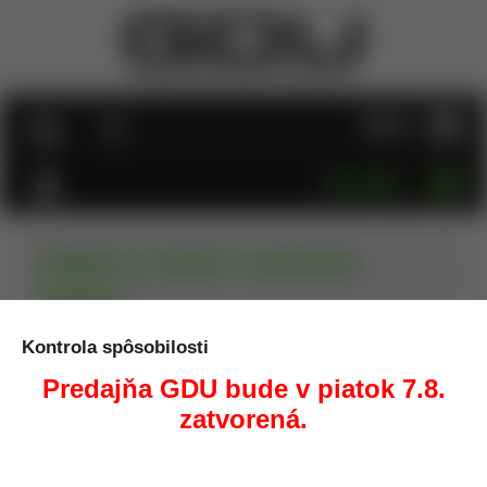
MENU
KATEGÓRIE
Zámok na zbraň s oceľovým
lankom
Kontrola spôsobilosti
Úvod
Trezory, zámky na zbrane
Zámok na zbraň s
oceľovým lankom
Predajňa GDU bude v piatok 7.8.
zatvorená.