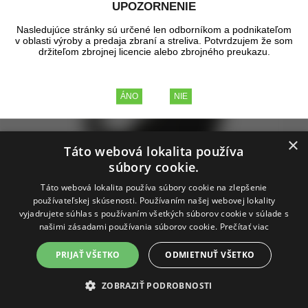
UPOZORNENIE
Nasledujúce stránky sú určené len odborníkom a podnikateľom
v oblasti výroby a predaja zbraní a streliva. Potvrdzujem že som
držiteľom zbrojnej licencie alebo zbrojného preukazu.
×
Táto webová lokalita používa
súbory cookie.
Táto webová lokalita používa súbory cookie na zlepšenie
používateľskej skúsenosti. Používaním našej webovej lokality
vyjadrujete súhlas s používaním všetkých súborov cookie v súlade s
našimi zásadami používania súborov cookie.
Prečítať viac
PRIJAŤ VŠETKO
ODMIETNUŤ VŠETKO
Taška cez rameno M-Tac Bat Wing Bag
ZOBRAZIŤ PODROBNOSTI