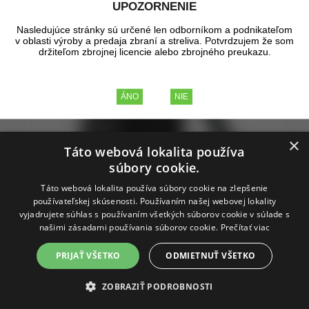
UPOZORNENIE
Nasledujúce stránky sú určené len odborníkom a podnikateľom
v oblasti výroby a predaja zbraní a streliva. Potvrdzujem že som
držiteľom zbrojnej licencie alebo zbrojného preukazu.
×
Táto webová lokalita používa
súbory cookie.
Táto webová lokalita používa súbory cookie na zlepšenie
používateľskej skúsenosti. Používaním našej webovej lokality
vyjadrujete súhlas s používaním všetkých súborov cookie v súlade s
našimi zásadami používania súborov cookie.
Prečítať viac
PRIJAŤ VŠETKO
ODMIETNUŤ VŠETKO
Batoh M-Tac - Cross Bag Slim Elite
ZOBRAZIŤ PODROBNOSTI