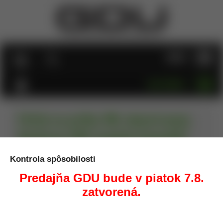
MENU
KATEGÓRIE
Poťah na prilbu BW, obojstranný,
flecktarn/BW tropická kamufláž
Kontrola spôsobilosti
Úvod
Taktické vybavenie
Poťah na prilbu BW, obojstranný,
flecktarn/BW tropická kamufláž
Predajňa GDU bude v piatok 7.8.
zatvorená.