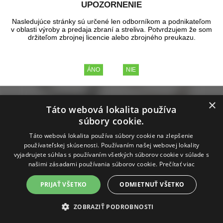
UPOZORNENIE
Nasledujúce stránky sú určené len odborníkom a podnikateľom
v oblasti výroby a predaja zbraní a streliva. Potvrdzujem že som
držiteľom zbrojnej licencie alebo zbrojného preukazu.
×
Táto webová lokalita používa
súbory cookie.
Táto webová lokalita používa súbory cookie na zlepšenie
používateľskej skúsenosti. Používaním našej webovej lokality
vyjadrujete súhlas s používaním všetkých súborov cookie v súlade s
našimi zásadami používania súborov cookie.
Prečítať viac
PRIJAŤ VŠETKO
ODMIETNUŤ VŠETKO
Poťah na prilbu BW, obojstranný,
ZOBRAZIŤ PODROBNOSTI
flecktarn/BW tropická kamufláž