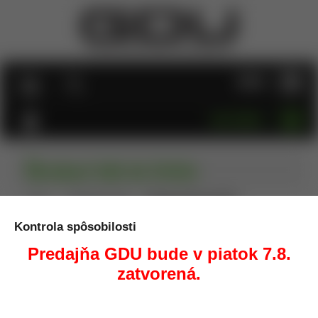
MENU
KATEGÓRIE
Škrabací hák do štrbín
Úvod
Ryžovanie zlata
Škrabací hák do štrbín
Kontrola spôsobilosti
Predajňa GDU bude v piatok 7.8.
zatvorená.