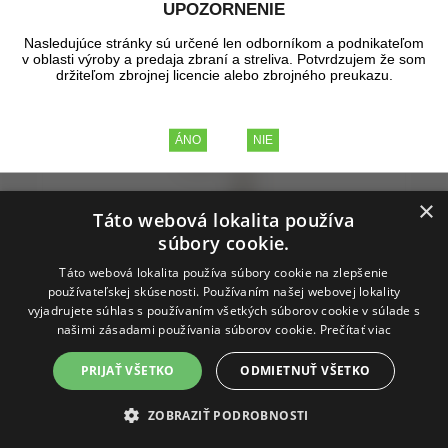
UPOZORNENIE
Nasledujúce stránky sú určené len odborníkom a podnikateľom
v oblasti výroby a predaja zbraní a streliva. Potvrdzujem že som
držiteľom zbrojnej licencie alebo zbrojného preukazu.
×
Táto webová lokalita používa
súbory cookie.
Táto webová lokalita používa súbory cookie na zlepšenie
používateľskej skúsenosti. Používaním našej webovej lokality
vyjadrujete súhlas s používaním všetkých súborov cookie v súlade s
našimi zásadami používania súborov cookie.
Prečítať viac
Škrabací hák do štrbín
PRIJAŤ VŠETKO
ODMIETNUŤ VŠETKO
ZOBRAZIŤ PODROBNOSTI
Škrabacie háky určené na získavanie materiálu z vystupujúceho
bedrocku pri ryžovaní zlata.