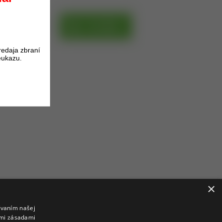
DO KOŠÍKA
redaja zbraní
eukazu.
×
ívaním našej
imi zásadami