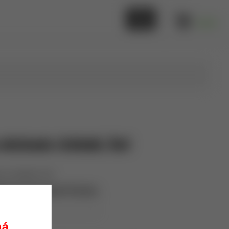
0,00 €
odsávanie zlatiniek, 5ml
 na zlatniky. 5ml
edical Instrument Factory
TB04
kladom
ná.