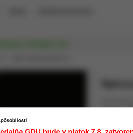
PREDAJŇA
POŽIČOVŇA DETEKTOROV KOVOV
sávanie zlatiniek, 5ml
ata
Pipeta na odsávanie zlatiniek, 5ml
Pipeta na 
Odsávacia pipeta
Výrobca:
M
Kód:
W
spôsobilosti
Dostupnosť:
s
edajňa GDU bude v piatok 7.8. zatvore