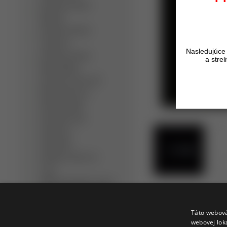
Detektory kovov
Minelab
Detektory kovov
Teknetics
Nasledujúce 
Detektory kovov
a stre
Nokta/Makro
Detektory kovov XP
Metal Detectors
Dohľadávačky
Bezpečnostné
detektory
Slúchadlá
Detektor kovov na
zlato
Hĺbkový detektor kovov
Ručný detektor kovov
Profi detektor kovov
Táto webová
webovej lok
Opýtať sa
Strážiť