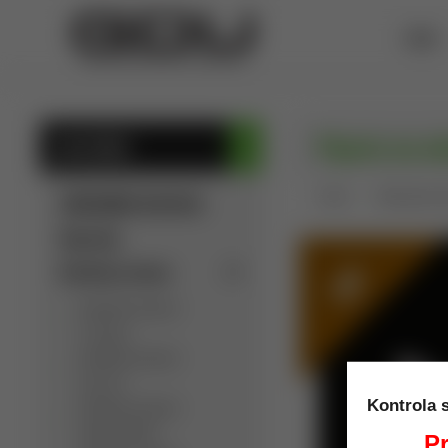
ÚVOD
Pipeta na od
KATEGÓRIE
Úvod
Ryžovanie zl
SÚKROMNÁ INZERCIA
Výpredaj
TIP
Detektory kovov
Detektory kovov
C.Scope
Detektory kovov
Garrett
Kontrola 
Detektory kovov
Golden Mask
Pr