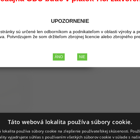
0,41 €
BEZ DPH
UPOZORNENIE
0,50 €
S DPH
stránky sú určené len odborníkom a podnikateľom v oblasti výroby a p
liva. Potvrdzujem že som držiteľom zbrojnej licencie alebo zbrojného pr
Táto webová lokalita používa súbory cookie.
 lokalita používa súbory cookie na zlepšenie používateľskej skúsenosti. Použ
ality vyjadrujete súhlas s používaním všetkých súborov cookie v súlade s naš