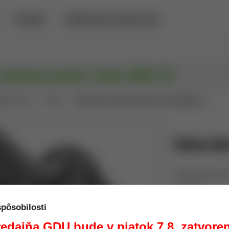
PREDAJŇA
POŽIČOVŇA DETEKTOROV KOVOV
 vnútorné puzdro, Fobus IWBL CC
átke zbrane
Fobus
Univerzálne vnútorné puzdro, Fobus IWBL CC
Univerzál
Univerzálne vnút
Výrobca:
Kód:
spôsobilosti
Dostupnosť:
edajňa GDU bude v piatok 7.8. zatvore