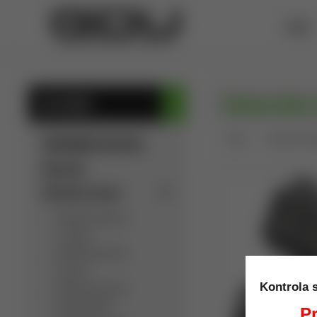
ÚVOD
Univerzálne
KATEGÓRIE
Úvod
Puzdra na kr
SÚKROMNÁ INZERCIA
Výpredaj
Detektory kovov
Detektory kovov
C.Scope
Detektory kovov
Garrett
Kontrola 
Detektory kovov
Golden Mask
Pr