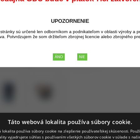
Kúpou tohto pr
29,67 €
UPOZORNENIE
BEZ DP
36,50 €
stránky sú určené len odborníkom a podnikateľom v oblasti výroby a p
liva. Potvrdzujem že som držiteľom zbrojnej licencie alebo zbrojného pr
S D
Táto webová lokalita používa súbory cookie.
 lokalita používa súbory cookie na zlepšenie používateľskej skúsenosti. Použ
ality vyjadrujete súhlas s používaním všetkých súborov cookie v súlade s naš