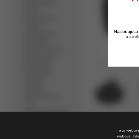
Detektory kovov
Minelab
Detektory kovov
Teknetics
Nasledujúce 
Detektory kovov
a stre
Nokta/Makro
Detektory kovov XP
Metal Detectors
Dohľadávačky
Bezpečnostné
detektory
Slúchadlá
Detektor kovov na
zlato
Hĺbkový detektor kovov
Ručný detektor kovov
Profi detektor kovov
Táto webová
webovej lok
Opýtať sa
Strážiť