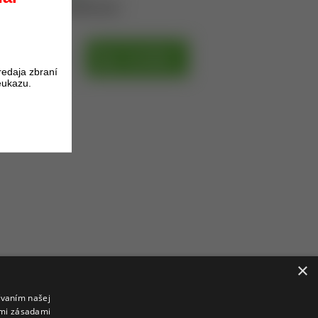
oduktu získate
36
bodov.
H
DO KOŠÍKA
redaja zbraní
eukazu.
PH
×
ívaním našej
imi zásadami