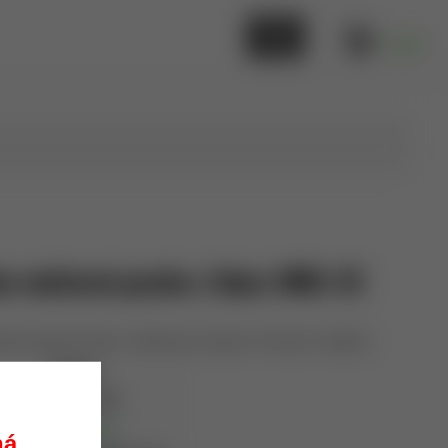
0,00 €
ne vnútorné puzdro, Fobus IWBL CC
orné puzdro Fobus. Vhodné pre zbrane "Full size" veľkosti.
Fobus
IWBL CC
skladom
ná.