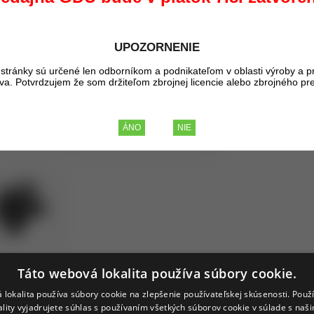
Kúpou tohto pr
3,77 €
UPOZORNENIE
BEZ DPH
4,64 €
stránky sú určené len odborníkom a podnikateľom v oblasti výroby a p
liva. Potvrdzujem že som držiteľom zbrojnej licencie alebo zbrojného pr
S DPH
Táto webová lokalita používa súbory cookie.
 lokalita používa súbory cookie na zlepšenie používateľskej skúsenosti. Použ
ality vyjadrujete súhlas s používaním všetkých súborov cookie v súlade s naš