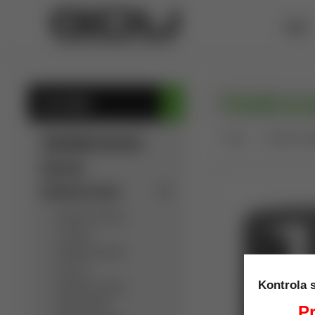
ÚVOD
Prevlek na 
KATEGÓRIE
Úvod
Puzdra na kr
SÚKROMNÁ INZERCIA
Výpredaj
Detektory kovov
Detektory kovov
C.Scope
Detektory kovov
Garrett
Kontrola 
Detektory kovov
Golden Mask
Pr