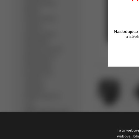
Detektory kovov
Minelab
Detektory kovov
Teknetics
Nasledujúce 
Detektory kovov
a stre
Nokta/Makro
Detektory kovov XP
Metal Detectors
Dohľadávačky
Bezpečnostné
detektory
Slúchadlá
Detektor kovov na
zlato
Hĺbkový detektor kovov
Ručný detektor kovov
Profi detektor kovov
Táto webová
webovej lok
Opýtať sa
Strážiť