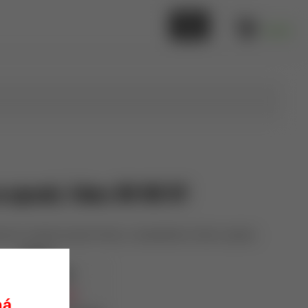
0,00 €
a opasok, Fobus BH ND RT
k pre rotačné puzdra Fobus s nastaviteľnou šírkou opasku.
Fobus
BH ND RT
vypredané
ná.