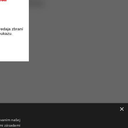
oduktu získate
4
body.
redaja zbraní
eukazu.
×
ívaním našej
imi zásadami