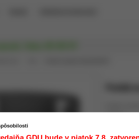
PREDAJŇA
POŽIČOVŇA DETEKTOROV KOVOV
opasok, Fobus BH ND RT
átke zbrane
Fobus
Prevlek na opasok, Fobus BH ND RT
Prevlek n
Prevlek na opaso
Výrobca:
Kód:
spôsobilosti
Dostupnosť:
edajňa GDU bude v piatok 7.8. zatvore