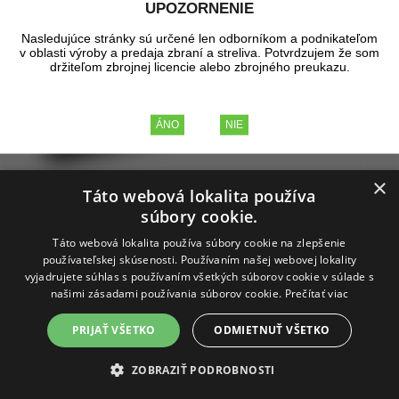
UPOZORNENIE
Nasledujúce stránky sú určené len odborníkom a podnikateľom
v oblasti výroby a predaja zbraní a streliva. Potvrdzujem že som
držiteľom zbrojnej licencie alebo zbrojného preukazu.
×
Táto webová lokalita používa
súbory cookie.
Táto webová lokalita používa súbory cookie na zlepšenie
používateľskej skúsenosti. Používaním našej webovej lokality
vyjadrujete súhlas s používaním všetkých súborov cookie v súlade s
našimi zásadami používania súborov cookie.
Prečítať viac
RCBS VLD DEBUR TOOL
PRIJAŤ VŠETKO
ODMIETNUŤ VŠETKO
ZOBRAZIŤ PODROBNOSTI
Nástroj na zrazenie vnúornej hrany nábojnice.