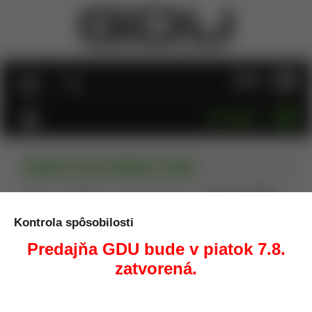
MENU
KATEGÓRIE
RCBS VLD DEBUR TOOL
Úvod
Prebíjanie
Úprava nábojníc
RCBS VLD DEBUR
TOOL
Kontrola spôsobilosti
Predajňa GDU bude v piatok 7.8.
zatvorená.