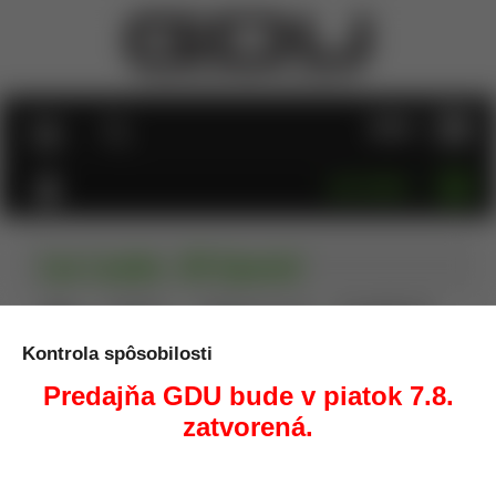
MENU
KATEGÓRIE
Lee Loader .38 Special
Úvod
Prebíjanie
Prebíjacie lisy, sety
Lee Loader .38
Special
Kontrola spôsobilosti
Predajňa GDU bude v piatok 7.8.
zatvorená.