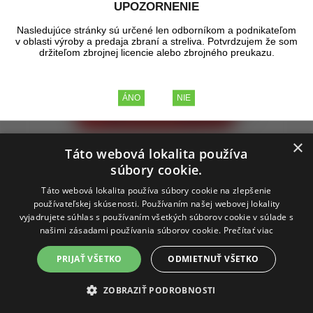
UPOZORNENIE
Nasledujúce stránky sú určené len odborníkom a podnikateľom
v oblasti výroby a predaja zbraní a streliva. Potvrdzujem že som
držiteľom zbrojnej licencie alebo zbrojného preukazu.
×
Táto webová lokalita používa
súbory cookie.
Táto webová lokalita používa súbory cookie na zlepšenie
používateľskej skúsenosti. Používaním našej webovej lokality
vyjadrujete súhlas s používaním všetkých súborov cookie v súlade s
našimi zásadami používania súborov cookie.
Prečítať viac
Lee Loader .38 Special
PRIJAŤ VŠETKO
ODMIETNUŤ VŠETKO
ZOBRAZIŤ PODROBNOSTI
Kompletný prebíjací systém . Prvá prebíjacia sada firmy LEE,
stále sa vyrába a používa. Kaliber .38 Special