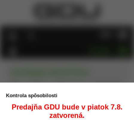
MENU
KATEGÓRIE
Lee Classic Turret Press
Úvod
Prebíjanie
Prebíjacie lisy, sety
Lee Classic Turret
Press
Kontrola spôsobilosti
Predajňa GDU bude v piatok 7.8.
zatvorená.