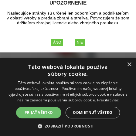
UPOZORNENIE
Nasledujúce stránky sú určené len odborníkom a podnikateľom
v oblasti výroby a predaja zbraní a streliva. Potvrdzujem že som
držiteľom zbrojnej licencie alebo zbrojného preukazu.
×
Táto webová lokalita používa
súbory cookie.
Doprava zadarmo
Táto webová lokalita používa súbory cookie na zlepšenie
používateľskej skúsenosti. Používaním našej webovej lokality
vyjadrujete súhlas s používaním všetkých súborov cookie v súlade s
našimi zásadami používania súborov cookie.
Prečítať viac
Lee Classic Turret Press
PRIJAŤ VŠETKO
ODMIETNUŤ VŠETKO
ZOBRAZIŤ PODROBNOSTI
Samostatný lis LEE CLASSIC TURRET PRESS