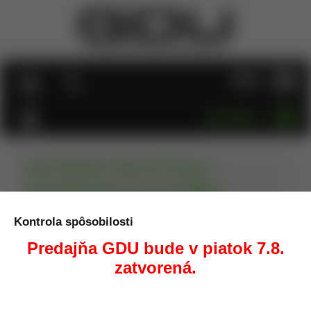
MENU
KATEGÓRIE
Lee Classic Turret Press +
príslušenstvo pre 3 kalibre
Kontrola spôsobilosti
Úvod
Prebíjanie
Prebíjacie lisy, sety
Lee Classic Turret
Press + príslušenstvo pre 3 kalibre
Predajňa GDU bude v piatok 7.8.
zatvorená.