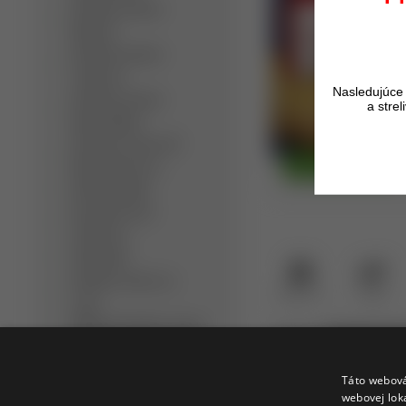
Detektory kovov
Minelab
Detektory kovov
Teknetics
Nasledujúce 
Detektory kovov
a stre
Nokta/Makro
Detektory kovov XP
Metal Detectors
Doprava zadarmo
Dohľadávačky
Bezpečnostné
detektory
Slúchadlá
Detektor kovov na
Opýtať sa
Strážiť
zlato
Hĺbkový detektor kovov
Popis
Hodnotenia t
Ručný detektor kovov
Profi detektor kovov
Táto webová
Lee Classic 
webovej lok