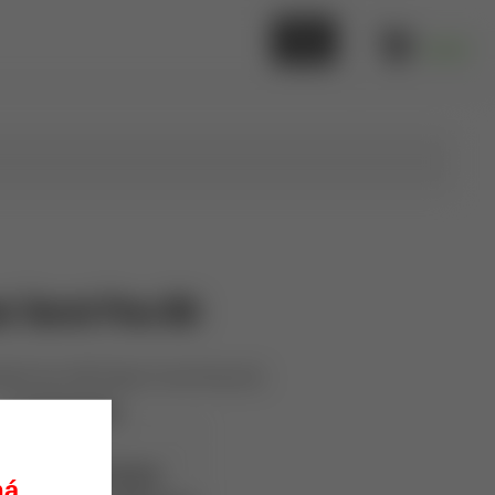
0,00 €
c Turret Pres Kit
ného lisu
LEE Classic Turret Press Kit.
Lee Precision
90304
Dodanie do 30 dní.
ná.