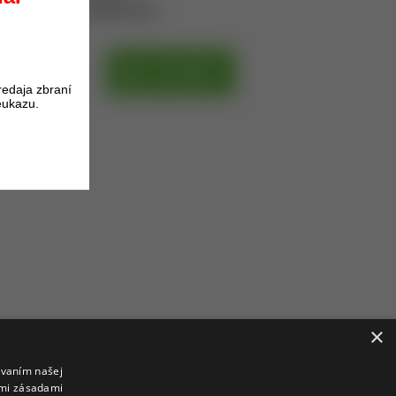
oduktu získate
476
bodov.
DPH
DO KOŠÍKA
redaja zbraní
eukazu.
S DPH
×
ívaním našej
imi zásadami