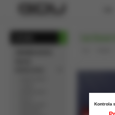
ÚVOD
Lee Classic 
KATEGÓRIE
Úvod
Prebíjanie
SÚKROMNÁ INZERCIA
Výpredaj
Detektory kovov
Detektory kovov
C.Scope
Detektory kovov
Garrett
Kontrola 
Detektory kovov
Golden Mask
Pr