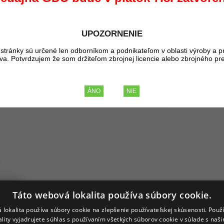
Kúpou tohto pr
387,56 €
UPOZORNENIE
BEZ 
476,70 €
stránky sú určené len odborníkom a podnikateľom v oblasti výroby a p
liva. Potvrdzujem že som držiteľom zbrojnej licencie alebo zbrojného pr
ovarov
Táto webová lokalita používa súbory cookie.
 lokalita používa súbory cookie na zlepšenie používateľskej skúsenosti. Použ
Turret Pres Kit
ality vyjadrujete súhlas s používaním všetkých súborov cookie v súlade s naš