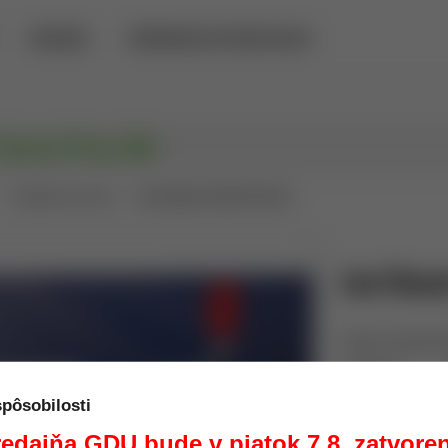
PREDAJŇA
POŽIČOVŇA DETEKTOROV KOVOV
Turret Pres Kit
Prebíjacie lisy, sety
Lee Classic Turret Pres Kit
Lee Classi
Sada viacoperač
Výrobca:
Kód:
spôsobilosti
Dostupnosť:
edajňa GDU bude v piatok 7.8. zatvore