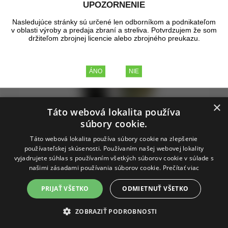
UPOZORNENIE
Nasledujúce stránky sú určené len odborníkom a podnikateľom
v oblasti výroby a predaja zbraní a streliva. Potvrdzujem že som
držiteľom zbrojnej licencie alebo zbrojného preukazu.
×
Táto webová lokalita používa
súbory cookie.
Doprava zadarmo
Táto webová lokalita používa súbory cookie na zlepšenie
používateľskej skúsenosti. Používaním našej webovej lokality
vyjadrujete súhlas s používaním všetkých súborov cookie v súlade s
našimi zásadami používania súborov cookie.
Prečítať viac
Lee Classic Cast Press
PRIJAŤ VŠETKO
ODMIETNUŤ VŠETKO
ZOBRAZIŤ PODROBNOSTI
Samostatný lis LEE CLASSIC CAST PRESS.