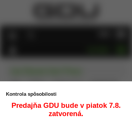
MENU
KATEGÓRIE
Lee Classic Cast Press
Úvod
Prebíjanie
Prebíjacie lisy, sety
Lee Classic Cast
Press
Kontrola spôsobilosti
Predajňa GDU bude v piatok 7.8.
zatvorená.