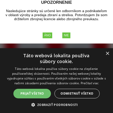
UPOZORNENIE
Nasledujúce stránky sú určené len odborníkom a podnikateľom
v oblasti výroby a predaja zbraní a streliva. Potvrdzujem že som
držiteľom zbrojnej licencie alebo zbrojného preukazu.
×
Táto webová lokalita používa
súbory cookie.
Táto webová lokalita používa súbory cookie na zlepšenie
používateľskej skúsenosti. Používaním našej webovej lokality
vyjadrujete súhlas s používaním všetkých súborov cookie v súlade s
našimi zásadami používania súborov cookie.
Prečítať viac
LEE P ARM ASSM SMALL
PRIJAŤ VŠETKO
ODMIETNUŤ VŠETKO
ZOBRAZIŤ PODROBNOSTI
Rameno zápalkovača pre malé zápalky - SP, SR.