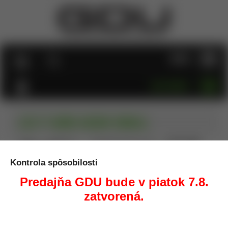
MENU
KATEGÓRIE
LEE P ARM ASSM SMALL
Úvod
Prebíjanie
Náhradné diely pre lisy
LEE P ARM
ASSM SMALL
Kontrola spôsobilosti
Predajňa GDU bude v piatok 7.8.
zatvorená.