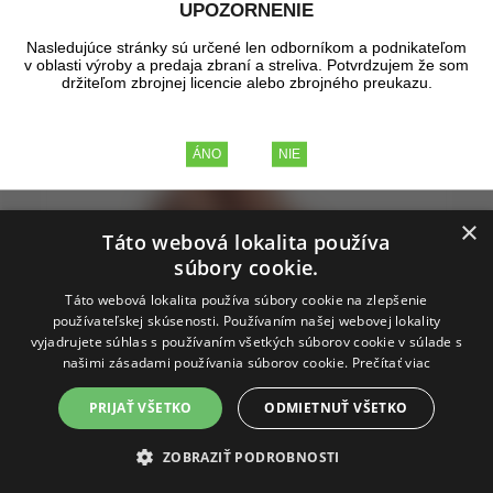
UPOZORNENIE
Nasledujúce stránky sú určené len odborníkom a podnikateľom
v oblasti výroby a predaja zbraní a streliva. Potvrdzujem že som
držiteľom zbrojnej licencie alebo zbrojného preukazu.
×
Táto webová lokalita používa
súbory cookie.
Táto webová lokalita používa súbory cookie na zlepšenie
používateľskej skúsenosti. Používaním našej webovej lokality
vyjadrujete súhlas s používaním všetkých súborov cookie v súlade s
našimi zásadami používania súborov cookie.
Prečítať viac
Panvička a lievik na prach
PRIJAŤ VŠETKO
ODMIETNUŤ VŠETKO
ZOBRAZIŤ PODROBNOSTI
Kombinácia antistatického lievika a panvičky na pušný prach.
Lyman Powder Pal Universal Funnel Pan.