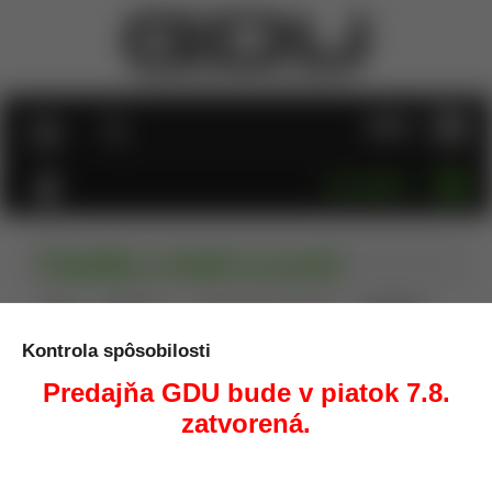
MENU
KATEGÓRIE
Panvička a lievik na prach
Úvod
Prebíjanie
Manipulácia s prachom
Panvička a
lievik na prach
Kontrola spôsobilosti
Predajňa GDU bude v piatok 7.8.
zatvorená.