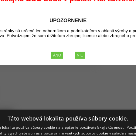
Kúpou tohto pr
UPOZORNENIE
16,03 €
BEZ DP
stránky sú určené len odborníkom a podnikateľom v oblasti výroby a p
19,72 €
liva. Potvrdzujem že som držiteľom zbrojnej licencie alebo zbrojného pr
S D
ovarov
Táto webová lokalita používa súbory cookie.
 lokalita používa súbory cookie na zlepšenie používateľskej skúsenosti. Použ
isk Kit
ality vyjadrujete súhlas s používaním všetkých súborov cookie v súlade s naš