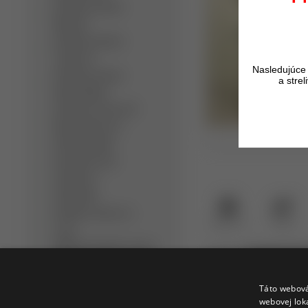
Detektory kovov
Minelab
Detektory kovov
Teknetics
Nasledujúce 
Detektory kovov
a stre
Nokta/Makro
Detektory kovov XP
Metal Detectors
Dohľadávačky
Bezpečnostné
detektory
Slúchadlá
Detektor kovov na
Opýtať sa
Strážiť
zlato
Hĺbkový detektor kovov
Popis
Hodnotenia t
Ručný detektor kovov
Profi detektor kovov
Táto webová
Lee Double D
webovej lok