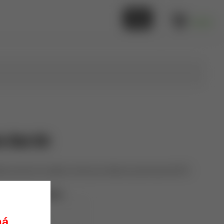
0,00 €
e Disk Kit
šie prachové navážky určená pre diskové prachovače AUTO
Lee Precision
90195
ná.
skladom