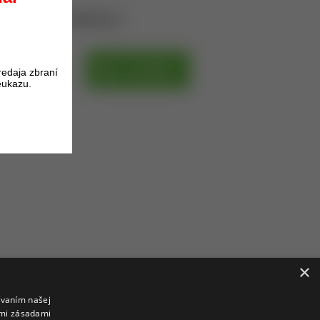
oduktu získate
19
bodov.
H
DO KOŠÍKA
redaja zbraní
eukazu.
PH
×
ívaním našej
imi zásadami