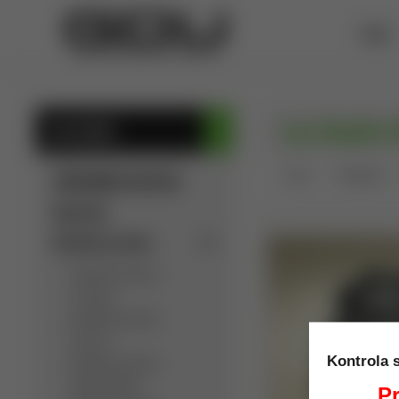
ÚVOD
Lee Double D
KATEGÓRIE
Úvod
Prebíjanie
SÚKROMNÁ INZERCIA
Výpredaj
Detektory kovov
Detektory kovov
C.Scope
Detektory kovov
Garrett
Kontrola 
Detektory kovov
Golden Mask
Pr