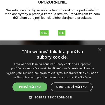
UPOZORNENIE
Nasledujúce stránky sú určené len odborníkom a podnikateľom
v oblasti výroby a predaja zbraní a streliva. Potvrdzujem že som
držiteľom zbrojnej licencie alebo zbrojného preukazu.
×
Táto webová lokalita používa
súbory cookie.
Táto webová lokalita používa súbory cookie na zlepšenie
používateľskej skúsenosti. Používaním našej webovej lokality
vyjadrujete súhlas s používaním všetkých súborov cookie v súlade s
našimi zásadami používania súborov cookie.
Prečítať viac
Panzer - Deine Waffe! - WW II
PRIJAŤ VŠETKO
ODMIETNUŤ VŠETKO
ZOBRAZIŤ PODROBNOSTI
Nemecký propagandistický plagát z druhej svetovej vojny. Člen
posádky Panzertruppenu v charakteristickej čiernej uniforme s