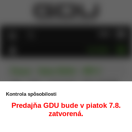
MENU
KATEGÓRIE
Panzer - Deine Waffe! - WW II
Úvod
Plagáty
Nemecké plagáty
Panzer - Deine Waffe!
- WW II
Kontrola spôsobilosti
Predajňa GDU bude v piatok 7.8.
zatvorená.