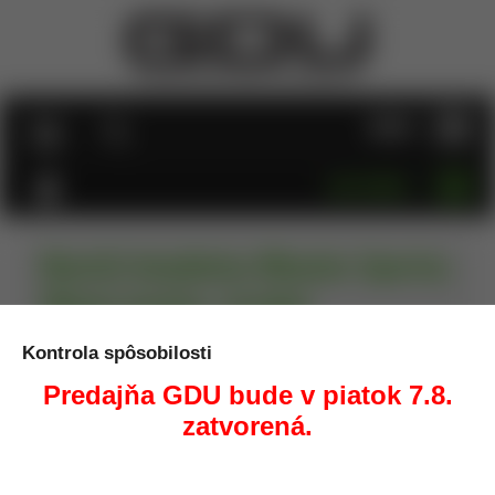
MENU
KATEGÓRIE
Montáž dvojdielna Wheeler Sporter,
30mm/weaver, stredná
Kontrola spôsobilosti
Úvod
Optika
Montáže na puškohľady
Montáž
dvojdielna Wheeler Sporter, 30mm/weaver, stredná
Predajňa GDU bude v piatok 7.8.
zatvorená.