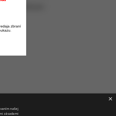
oduktu získate
41
bodov.
H
redaja zbraní
eukazu.
PH
×
ívaním našej
imi zásadami