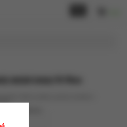
0,00 €
cký obušok kalený 18/45cm
vý obušok s frikčnou aretáciou, gumenou rukoväťou s
rchom.
ESP Products s.r.o.
ExB-18H
ná.
vypredané