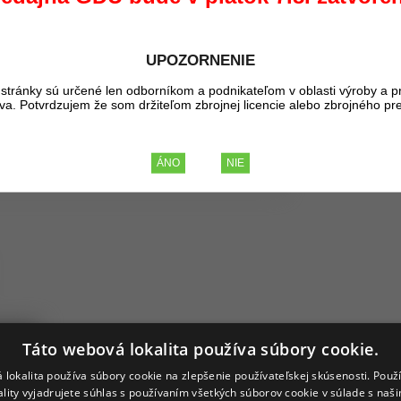
Kúpou tohto pr
UPOZORNENIE
33,86 €
BEZ DP
stránky sú určené len odborníkom a podnikateľom v oblasti výroby a p
41,65 €
liva. Potvrdzujem že som držiteľom zbrojnej licencie alebo zbrojného pr
S D
ovarov
Táto webová lokalita používa súbory cookie.
 lokalita používa súbory cookie na zlepšenie používateľskej skúsenosti. Použ
ý obušok kalený 18/45cm
ality vyjadrujete súhlas s používaním všetkých súborov cookie v súlade s naš