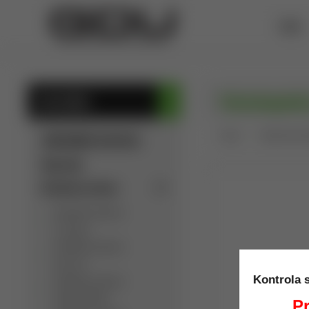
ÚVOD
Teleskopick
KATEGÓRIE
Úvod
Obranné pros
SÚKROMNÁ INZERCIA
Výpredaj
Detektory kovov
Detektory kovov
C.Scope
Detektory kovov
Garrett
Kontrola 
Detektory kovov
Golden Mask
Pr