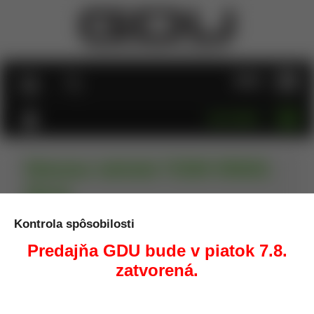
MENU
KATEGÓRIE
Rukavice taktické TEXAR DRAGO,
čierne
Kontrola spôsobilosti
Úvod
Oblečenie/Obuv
Rukavice
Rukavice taktické
TEXAR DRAGO, čierne
Predajňa GDU bude v piatok 7.8.
zatvorená.
AKCIA