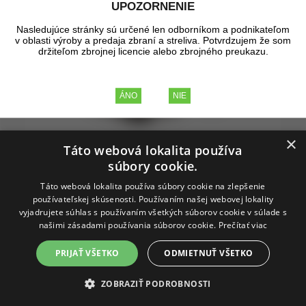
UPOZORNENIE
Nasledujúce stránky sú určené len odborníkom a podnikateľom
v oblasti výroby a predaja zbraní a streliva. Potvrdzujem že som
držiteľom zbrojnej licencie alebo zbrojného preukazu.
×
Táto webová lokalita používa
súbory cookie.
Táto webová lokalita používa súbory cookie na zlepšenie
používateľskej skúsenosti. Používaním našej webovej lokality
vyjadrujete súhlas s používaním všetkých súborov cookie v súlade s
našimi zásadami používania súborov cookie.
Prečítať viac
Opasok Dasta Army Officer, 299/V
PRIJAŤ VŠETKO
ODMIETNUŤ VŠETKO
ZOBRAZIŤ PODROBNOSTI
Služobný tvrdený opasok šírky 50mm s vnútorným velcro
pásikom a plastovou sponou.