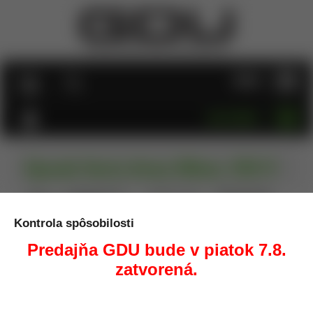
MENU
KATEGÓRIE
Opasok Dasta Army Officer, 299/V
Úvod
Oblečenie/Obuv
Opasky, Traky
Opasok Dasta
Army Officer, 299/V
Kontrola spôsobilosti
Predajňa GDU bude v piatok 7.8.
zatvorená.