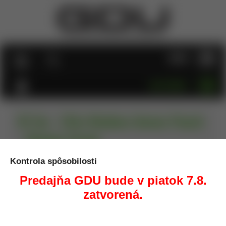
MENU
KATEGÓRIE
M-Tac - Elite Medium Ammo Pouch
- Ranger Green
Kontrola spôsobilosti
Úvod
Batohy, tašky
M-Tac - Elite Medium Ammo Pouch -
Ranger Green
Predajňa GDU bude v piatok 7.8.
zatvorená.