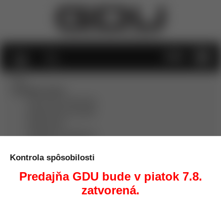
MENU
Info
Dodanie tovaru
Obchodné podmienky
Reklamačný poriadok
Reklamácie
Odstúpiť od zmluvy tu
Vernostný program
Doprava
Kontrola spôsobilosti
Zľavy
Predajňa GDU bude v piatok 7.8.
Rôzne
zatvorená.
Kontakt
KATEGÓRIE