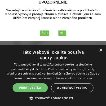
UPOZORNENIE
Nasledujúce stránky sú určené len odborníkom a podnikateľom
v oblasti výroby a predaja zbraní a streliva. Potvrdzujem že som
držiteľom zbrojnej licencie alebo zbrojného preukazu.
×
Táto webová lokalita používa
súbory cookie.
Táto webová lokalita používa súbory cookie na zlepšenie
používateľskej skúsenosti. Používaním našej webovej lokality
vyjadrujete súhlas s používaním všetkých súborov cookie v súlade s
našimi zásadami používania súborov cookie.
Prečítať viac
Píla ručná, reťazová 64cm
PRIJAŤ VŠETKO
ODMIETNUŤ VŠETKO
ZOBRAZIŤ PODROBNOSTI
Ručná reťazová píla. Dĺžka 64cm.