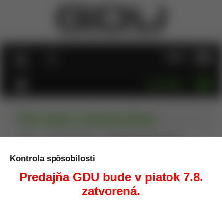
MENU
KATEGÓRIE
Píla ručná, reťazová 64cm
Úvod
Outdoor/Kemping
Píla ručná, reťazová 64cm
Kontrola spôsobilosti
Predajňa GDU bude v piatok 7.8.
zatvorená.